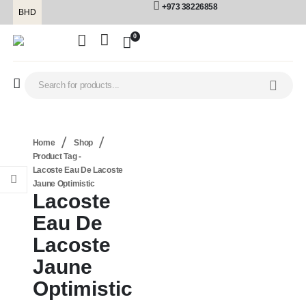
+973 38226858
BHD
0
Home
Shop
Product Tag -
Lacoste Eau De Lacoste
Jaune Optimistic
Lacoste
Eau De
Lacoste
Jaune
Optimistic